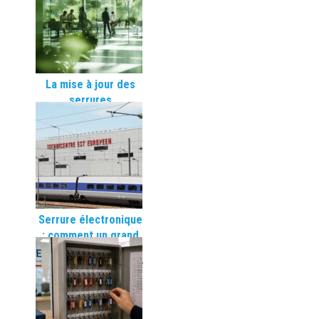
La mise à jour des
serrures
électroniques | La
révolution iwa !
Serrure électronique
: comment un grand
opérateur ferroviaire
français sécurise 277
portes sans travaux
ni clés