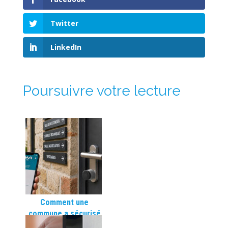
Twitter
LinkedIn
Poursuivre votre lecture
Comment une
commune a sécurisé
ses équipements