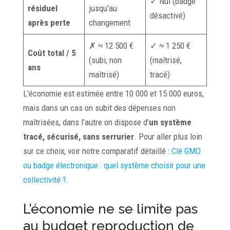
✓ Nul (badge
résiduel
jusqu’au
désactivé)
après
perte
changement
✗ ≈ 12 500 €
✓ ≈ 1 250 €
Coût total / 5
(subi, non
(maîtrisé,
ans
maîtrisé)
tracé)
L’économie est estimée entre 10 000 et 15 000 euros,
mais dans un cas on subit des dépenses non
maîtrisées, dans l’autre on dispose d’
un système
tracé, sécurisé, sans serrurier
. Pour aller plus loin
sur ce choix, voir notre comparatif détaillé :
Clé GMO
ou badge électronique : quel système choisir pour une
collectivité ?
.
L’économie ne se limite pas
au budget reproduction de