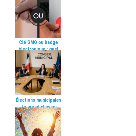
municipaux sans
travaux grâce au
contrôle d’accès
sans fil
Clé GMO ou badge
électronique : quel
système choisir pour
une collectivité ?
Élections municipales
: le grand chassé-
croisé des clés a
commencé