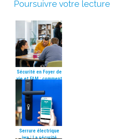
Poursuivre votre lecture
Sécurité en Foyer de
vie et FAM : comment
le contrôle d’accès
connecté protège
les résidents
vulnérables
Serrure électrique
iwa | La sécurité