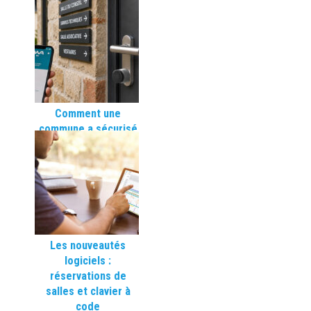
100 % made in France
de Pollux
Comment une
commune a sécurisé
ses équipements
municipaux sans
travaux grâce au
contrôle d’accès
sans fil
Les nouveautés
logiciels :
réservations de
salles et clavier à
code