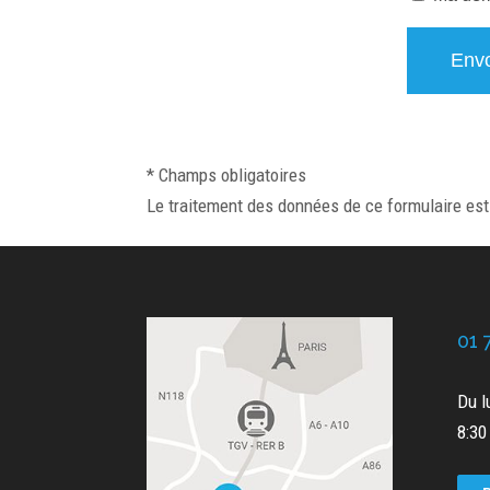
Please leave this field empty.
* Champs obligatoires
Le traitement des données de ce formulaire es
01 
Du l
8:30