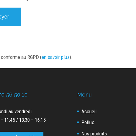
t conforme au RGPD (
en savoir plus
).
70 56 50 10
Menu
undi au vendredi
Accueil
 – 11:45 / 13:30 – 16:15
Pollux
Nos produits